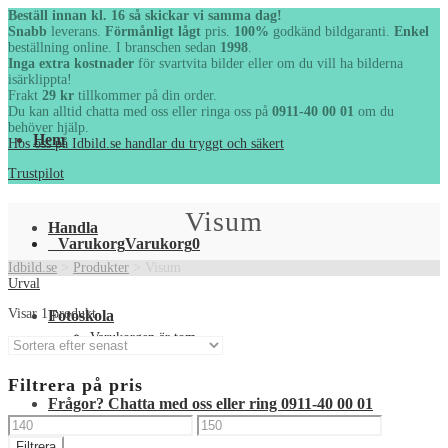
Beställ innan kl. 16 så skickar vi samma dag!
Snabb
leverans.
Förmånligt lågt
pris.
100%
godkänd bildgaranti.
Enkel
beställning online. I branschen sedan
1998
.
Inga extra kostnader
för svartvita bilder eller om du vill ha
bilderna isärklippta!
Frakt
29 kr
tillkommer på din order.
Du kan alltid chatta med oss eller ringa oss på
0911-40 00 01
om
du behöver hjälp.
Hem
Hos oss på Idbild.se handlar du tryggt och säkert
Trustpilot
Visum
Handla
Varukorg
Varukorg
0
Idbild.se
>
Produkter
>
Visum
Urval
Fotoskola
Visar 1 produkt
Varukorgen är tom.
Filtrera på pris
Frågor? Chatta med oss eller ring 0911-40 00 01
Min
Max
Filtrera