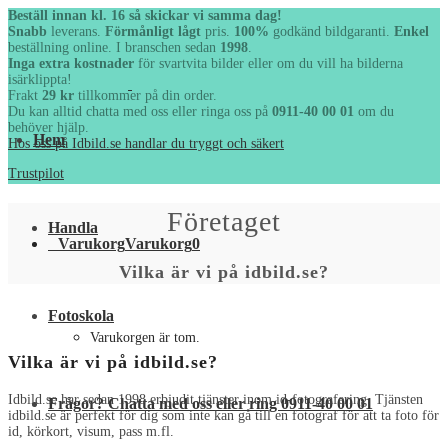
Beställ innan kl. 16 så skickar vi samma dag!
Snabb
leverans.
Förmånligt lågt
pris.
100%
godkänd bildgaranti.
Enkel
beställning online. I branschen sedan
1998
.
Inga extra kostnader
för svartvita bilder eller om du vill ha bilderna
isärklippta!
Frakt
29 kr
tillkommer på din order.
Du kan alltid chatta med oss eller ringa oss på
0911-40 00 01
om du
behöver hjälp.
Hem
Hos oss på Idbild.se handlar du tryggt och säkert
Trustpilot
Företaget
Handla
Varukorg
Varukorg
0
Vilka är vi på idbild.se?
Fotoskola
Varukorgen är tom.
Vilka är vi på idbild.se?
Idbild.se har sedan 1998 erbjudit tjänster inom id-fotografering. Tjänsten
Frågor? Chatta med oss eller ring 0911-40 00 01
idbild.se är perfekt för dig som inte kan gå till en fotograf för att ta foto för
id, körkort, visum, pass m.fl.