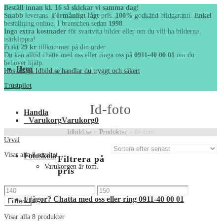
Beställ innan kl. 16 så skickar vi samma dag!
Snabb
leverans.
Förmånligt lågt
pris.
100%
godkänd bildgaranti.
Enkel
beställning online. I branschen sedan
1998
.
Inga extra kostnader
för svartvita bilder eller om du vill ha
bilderna isärklippta!
Frakt
29 kr
tillkommer på din order.
Du kan alltid chatta med oss eller ringa oss på
0911-40 00 01
om
du behöver hjälp.
Hem
Hos oss på Idbild.se handlar du tryggt och säkert
Trustpilot
Id-foto
Handla
Varukorg
Varukorg
0
Idbild.se
>
Produkter
>
Id-foto
Urval
Fotoskola
Visar alla 8 resultat
Filtrera
Varukorgen är tom.
på pris
Min
Max
Filtrera
Frågor? Chatta med oss eller ring 0911-40 00 01
pris
pris
Visar alla 8 produkter