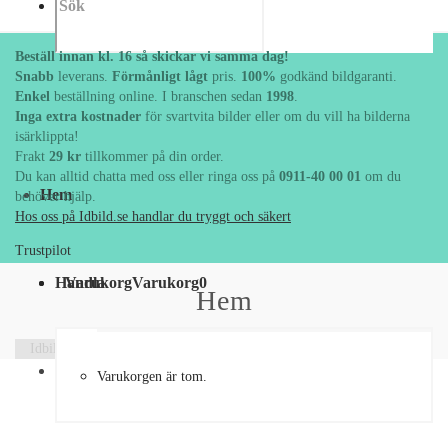
Beställ innan kl. 16 så skickar vi samma dag!
Snabb
leverans.
Förmånligt lågt
pris.
100%
godkänd bildgaranti.
Enkel
beställning online. I branschen sedan
1998
.
Inga extra kostnader
för svartvita bilder eller om du vill ha
bilderna isärklippta!
Frakt
29 kr
tillkommer på din order.
Du kan alltid chatta med oss eller ringa oss på
0911-40 00 01
Hem
om du behöver hjälp.
Hos oss på Idbild.se handlar du tryggt och säkert
Trustpilot
Handla
Varukorg
Varukorg
0
Hem
Idbild.se
Fotoskola
Varukorgen är tom.