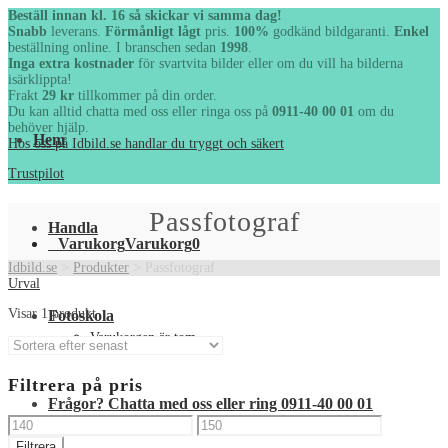
Beställ innan kl. 16 så skickar vi samma dag!
Snabb
leverans.
Förmånligt lågt
pris.
100%
godkänd bildgaranti.
Enkel
beställning online. I branschen sedan
1998
.
Inga extra kostnader
för svartvita bilder eller om du vill ha
bilderna isärklippta!
Frakt
29 kr
tillkommer på din order.
Du kan alltid chatta med oss eller ringa oss på
0911-40 00 01
om
du behöver hjälp.
Hem
Hos oss på Idbild.se handlar du tryggt och säkert
Trustpilot
Passfotograf
Handla
Varukorg
Varukorg
0
Idbild.se
>
Produkter
>
Passfotograf
Urval
Fotoskola
Visar 1 produkt
Varukorgen är tom.
Filtrera på pris
Frågor? Chatta med oss eller ring 0911-40 00 01
Min
Max
Filtrera