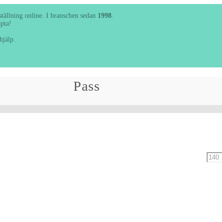
el
beställning online. I branschen sedan
1998
.
 isärklippta!
behöver hjälp.
Pass
Min
pris