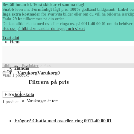
Beställ innan kl. 16 så skickar vi samma dag!
Snabb
leverans.
Förmånligt lågt
pris.
100%
godkänd bildgaranti.
Enk
Inga extra kostnader
för svartvita bilder eller om du vill ha bilderna
Frakt
29 kr
tillkommer på din order.
Du kan alltid chatta med oss eller ringa oss på
0911-40 00 01
om du 
Hos oss på Idbild.se handlar du tryggt och säkert
Trustpilot
Hem
Handla
Idbild.se
>
Produkter
>
Pass
Varukorg
Varukorg
0
Urval
Visar 1 produkt
Filtrera på pris
Fotoskola
Filtrera
Varukorgen är tom.
1 product
Frågor? Chatta med oss eller ring 0911-40 00 01