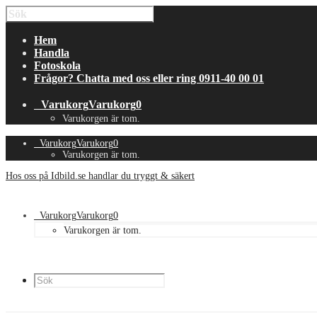
Hem
Handla
Fotoskola
Frågor? Chatta med oss eller ring 0911-40 00 01
Varukorg
Varukorg
0
Varukorgen är tom.
Varukorg
Varukorg
0
Varukorgen är tom.
Hos oss på Idbild.se handlar du tryggt & säkert
Varukorg
Varukorg
0
Varukorgen är tom.